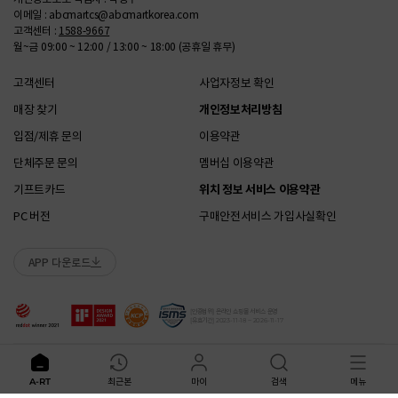
ASICS 소비자가 변동 안내
이메일 : abcmartcs@abcmartkorea.com
고객센터 :
1588-9667
월~금 09:00 ~ 12:00 / 13:00 ~ 18:00 (공휴일 휴무)
고객센터
사업자정보 확인
매장 찾기
개인정보처리방침
입점/제휴 문의
이용약관
단체주문 문의
멤버십 이용약관
기프트카드
위치 정보 서비스 이용약관
PC 버전
구매안전서비스 가입사실확인
APP 다운로드
[인증범위] 온라인 쇼핑몰 서비스 운영
[유효기간] 2023-11-18 ~ 2026-11-17
Copyright ABC-MART KOREA Corp. All rights reserved.
A-RT
최근본
마이
검색
메뉴