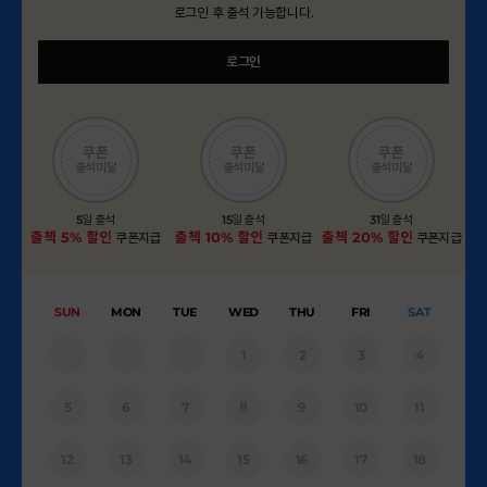
로그인 후 출석 가능합니다.
로그인
쿠폰
쿠폰
쿠폰
출석미달
출석미달
출석미달
5
일 출석
15
일 출석
31
일 출석
출첵 5% 할인
출첵 10% 할인
출첵 20% 할인
쿠폰지급
쿠폰지급
쿠폰지급
SUN
MON
TUE
WED
THU
FRI
SAT
1
2
3
4
5
6
7
8
9
10
11
12
13
14
15
16
17
18