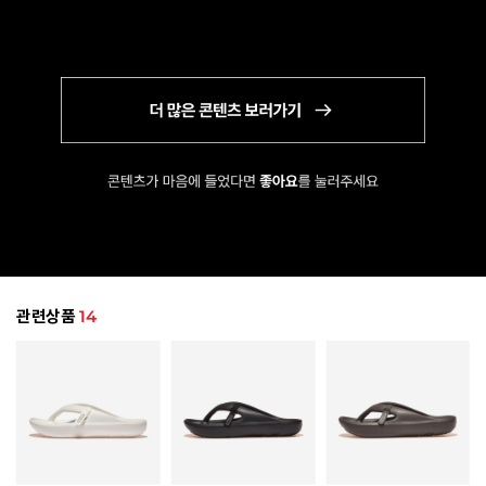
관련상품
14