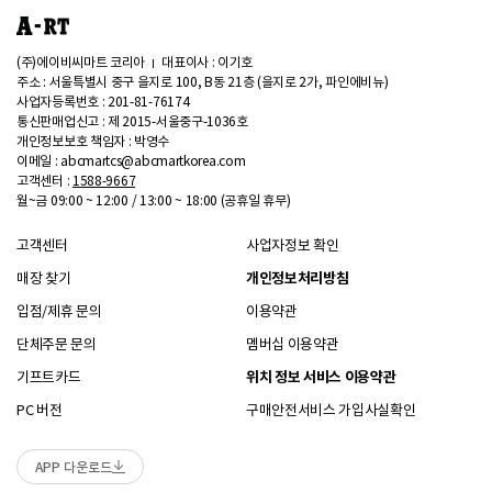
DR.MARTENS 소비자가 변동 안내
NIKE 소비자가 변동 안내
(주)에이비씨마트 코리아
대표이사 : 이기호
주소 : 서울특별시 중구 을지로 100, B동 21층 (을지로 2가, 파인에비뉴)
사업자등록번호 : 201-81-76174
CONVERSE 소비자가 변동 안내
통신판매업신고 : 제 2015-서울중구-1036호
개인정보보호 책임자 : 박영수
ASICS 소비자가 변동 안내
이메일 : abcmartcs@abcmartkorea.com
고객센터 :
1588-9667
월~금 09:00 ~ 12:00 / 13:00 ~ 18:00 (공휴일 휴무)
고객센터
사업자정보 확인
매장 찾기
개인정보처리방침
입점/제휴 문의
이용약관
단체주문 문의
멤버십 이용약관
기프트카드
위치 정보 서비스 이용약관
PC 버전
구매안전서비스 가입사실확인
APP 다운로드