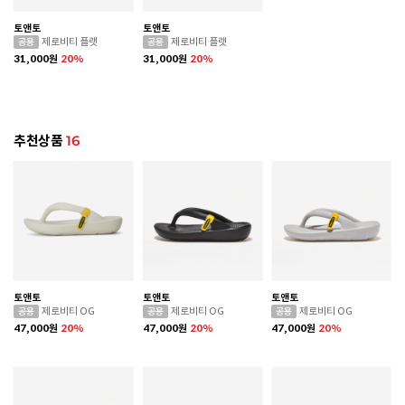
토앤토
토앤토
제로비티 플랫
제로비티 플랫
31,000
원
20%
31,000
원
20%
추천상품
16
토앤토
토앤토
토앤토
제로비티 OG
제로비티 OG
제로비티 OG
47,000
원
20%
47,000
원
20%
47,000
원
20%