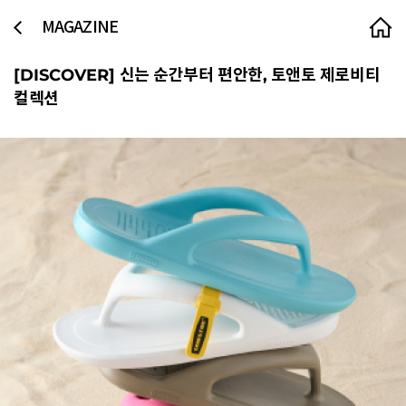
MAGAZINE
[DISCOVER]
신는 순간부터 편안한, 토앤토 제로비티
컬렉션