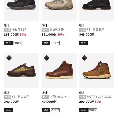
대너
대너
대너
풀보어 3 SP
풀보어 3 SP
대너 필드 로우
181,000
원
30%
181,000
원
30%
349,000
원
대너
대너
대너
대너 필드 로우
더글라스 GTX
마운틴 600 리프 고어텍스
349,000
원
499,000
원
209,000
원
30%