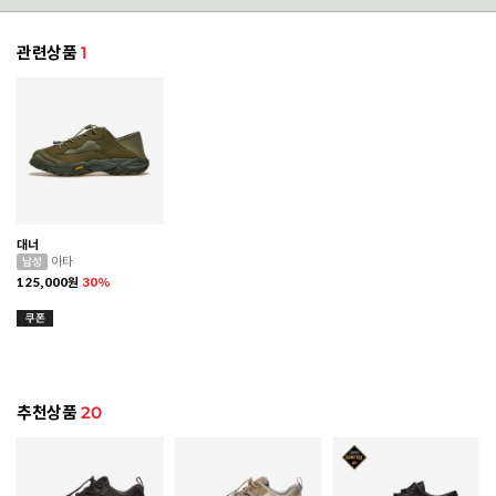
관련상품
1
대너
아타
125,000
원
30%
추천상품
20