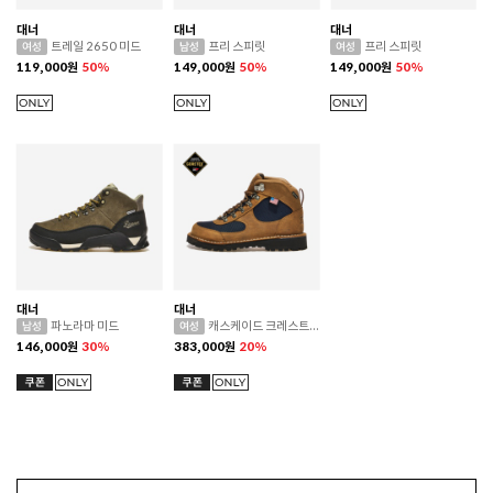
대너
대너
대너
트레일 2650 미드
프리 스피릿
프리 스피릿
119,000
원
50%
149,000
원
50%
149,000
원
50%
대너
대너
파노라마 미드
캐스케이드 크레스트 고어텍스
146,000
원
30%
383,000
원
20%