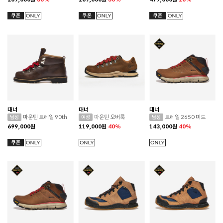
대너
대너
대너
마운틴 트레일 90th
마운틴 오버룩
트레일 2650 미드
699,000
원
119,000
원
40%
143,000
원
40%