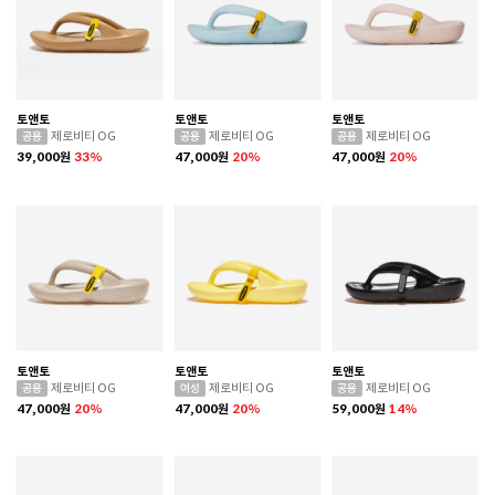
토앤토
토앤토
토앤토
제로비티 OG
제로비티 OG
제로비티 OG
39,000
원
33%
47,000
원
20%
47,000
원
20%
토앤토
토앤토
토앤토
제로비티 OG
제로비티 OG
제로비티 OG
47,000
원
20%
47,000
원
20%
59,000
원
14%