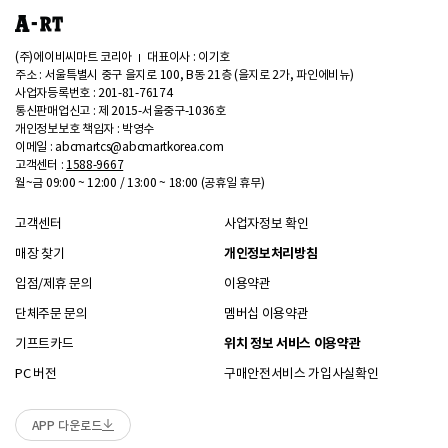
(주)에이비씨마트 코리아
대표이사 : 이기호
주소 : 서울특별시 중구 을지로 100, B동 21층 (을지로 2가, 파인에비뉴)
사업자등록번호 : 201-81-76174
통신판매업신고 : 제 2015-서울중구-1036호
개인정보보호 책임자 : 박영수
이메일 : abcmartcs@abcmartkorea.com
고객센터 :
1588-9667
월~금 09:00 ~ 12:00 / 13:00 ~ 18:00 (공휴일 휴무)
고객센터
사업자정보 확인
매장 찾기
개인정보처리방침
입점/제휴 문의
이용약관
단체주문 문의
멤버십 이용약관
기프트카드
위치 정보 서비스 이용약관
PC 버전
구매안전서비스 가입사실확인
APP 다운로드