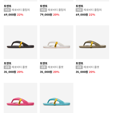
토앤토
토앤토
토앤토
제로비티 플럼피
제로비티 플럼피
제로비티 플럼피
69,000
원
22%
79,000
원
20%
69,000
원
22%
토앤토
토앤토
토앤토
제로비티 플랫
제로비티 플랫
제로비티 플랫
31,000
원
20%
31,000
원
20%
31,000
원
20%