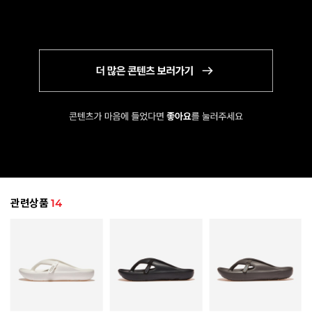
관련상품
14