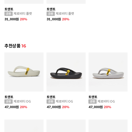
토앤토
토앤토
제로비티 플랫
제로비티 플랫
31,000
원
20%
31,000
원
20%
추천상품
16
토앤토
토앤토
토앤토
제로비티 OG
제로비티 OG
제로비티 OG
47,000
원
20%
47,000
원
20%
47,000
원
20%