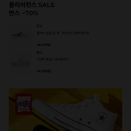
클리어런스 SALE
반스 ~70%
반스
클래식 슬립-온 뮬 - 체커보드 블랙/화이트
48,000
원
반스
어센틱 폼 뮬- 마쉬멜로우
39,000
원