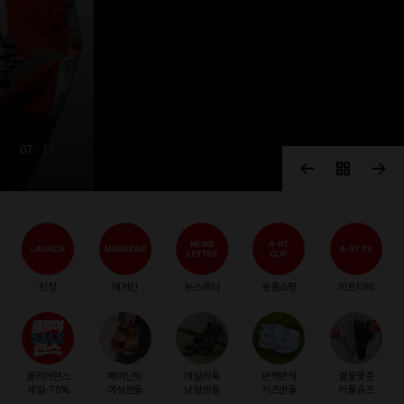
CONVERSE
DRAGONBALL Z
드래곤볼 Z와 함께 척의 새로운 파워 레벨
07
-
17
런칭
매거진
뉴스레터
숏폼쇼핑
아트티비
클리어런스
페미닌핏
데일리룩
반짝반짝
결을맞춘
세일~70%
여성샌들
남성샌들
키즈샌들
커플슈즈