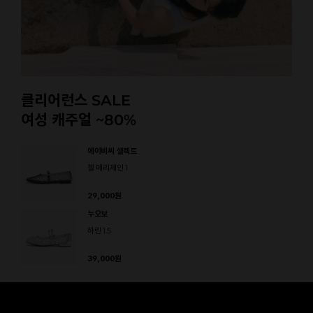
클리어런스 SALE
여성 캐주얼 ~80%
에이비씨 셀렉트
젤 메리제인 1
29,000
원
누오보
하린 1.5
39,000
원