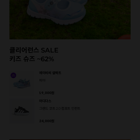
클리어런스 SALE
키즈 슈즈 ~62%
에이비씨 셀렉트
피아
19,000
원
아디다스
그랜드 코트 2.0 컴포트 인펀트
24,000
원