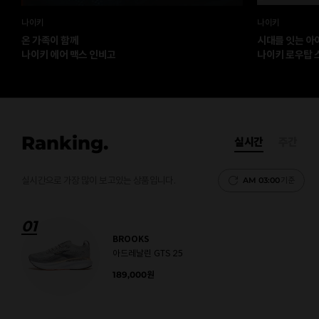
나이키
나이키
온 가족이 함께
시대를 잇는 아
나이키 에어 맥스 인비고
나이키 로우탑 
Ranking.
실시간
주간
실시간으로 가장 많이 보고있는 상품입니다.
AM 03:00
기준
01
BROOKS
아드레날린 GTS 25
189,000
원