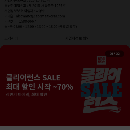
사업자등록번호 : 201-81-76174
통신판매업신고 : 제 2015-서울중구-1036호
개인정보보호 책임자 : 박영수
이메일 : abcmartcs@abcmartkorea.com
고객센터 :
1588-9667
월~금 09:00 ~ 12:00 / 13:00 ~ 18:00 (공휴일 휴무)
고객센터
사업자정보 확인
매장 찾기
개인정보처리방침
01
/
02
입점/제휴 문의
이용약관
단체주문 문의
멤버십 이용약관
기프트카드
위치 정보 서비스 이용약관
클리어런스 SALE
PC 버전
구매안전서비스 가입사실확인
최대 할인 시작 ~70%
상반기 마지막, 최대 할인
APP 다운로드
[인증범위] 온라인 쇼핑몰 서비스 운영
[유효기간] 2023-11-18 ~ 2026-11-17
Copyright ABC-MART KOREA Corp. All rights reserved.